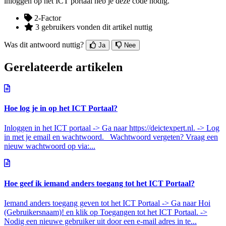
inloggen op het ICT portaal heb je deze code nodig.
2-Factor
3 gebruikers vonden dit artikel nuttig
Was dit antwoord nuttig?
Ja
Nee
Gerelateerde artikelen
Hoe log je in op het ICT Portaal?
Inloggen in het ICT portaal -> Ga naar https://deictexpert.nl. -> Log
in met je email en wachtwoord. Wachtwoord vergeten? Vraag een
nieuw wachtwoord op via:...
Hoe geef ik iemand anders toegang tot het ICT Portaal?
Iemand anders toegang geven tot het ICT Portaal -> Ga naar Hoi
(Gebruikersnaam)! en klik op Toegangen tot het ICT Portaal. ->
Nodig een nieuwe gebruiker uit door een e-mail adres in te...