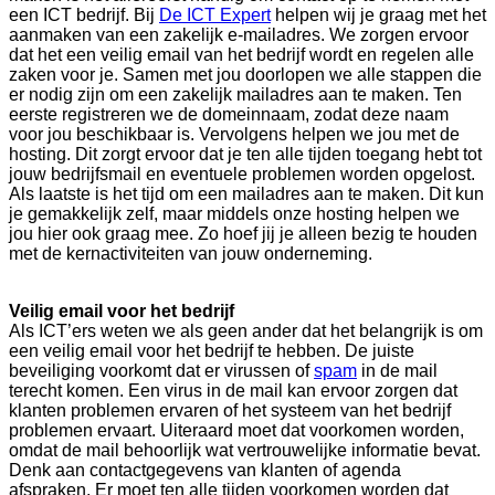
een ICT bedrijf. Bij
De ICT Expert
helpen wij je graag met het
aanmaken van een zakelijk e-mailadres. We zorgen ervoor
dat het een veilig email van het bedrijf wordt en regelen alle
zaken voor je. Samen met jou doorlopen we alle stappen die
er nodig zijn om een zakelijk mailadres aan te maken. Ten
eerste registreren we de domeinnaam, zodat deze naam
voor jou beschikbaar is. Vervolgens helpen we jou met de
hosting. Dit zorgt ervoor dat je ten alle tijden toegang hebt tot
jouw bedrijfsmail en eventuele problemen worden opgelost.
Als laatste is het tijd om een mailadres aan te maken. Dit kun
je gemakkelijk zelf, maar middels onze hosting helpen we
jou hier ook graag mee. Zo hoef jij je alleen bezig te houden
met de kernactiviteiten van jouw onderneming.
Veilig email voor het bedrijf
Als ICT’ers weten we als geen ander dat het belangrijk is om
een veilig email voor het bedrijf te hebben. De juiste
beveiliging voorkomt dat er virussen of
spam
in de mail
terecht komen. Een virus in de mail kan ervoor zorgen dat
klanten problemen ervaren of het systeem van het bedrijf
problemen ervaart. Uiteraard moet dat voorkomen worden,
omdat de mail behoorlijk wat vertrouwelijke informatie bevat.
Denk aan contactgegevens van klanten of agenda
afspraken. Er moet ten alle tijden voorkomen worden dat