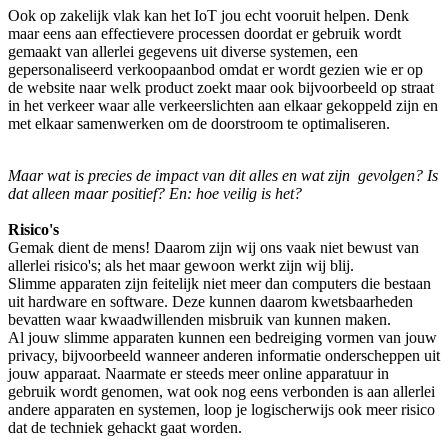
Ook op zakelijk vlak kan het IoT jou echt vooruit helpen. Denk
maar eens aan effectievere processen doordat er gebruik wordt
gemaakt van allerlei gegevens uit diverse systemen, een
gepersonaliseerd verkoopaanbod omdat er wordt gezien wie er op
de website naar welk product zoekt maar ook bijvoorbeeld op straat
in het verkeer waar alle verkeerslichten aan elkaar gekoppeld zijn en
met elkaar samenwerken om de doorstroom te optimaliseren.
Maar wat is precies de impact van dit alles en wat zijn gevolgen? Is
dat alleen maar positief? En: hoe veilig is het?
Risico's
Gemak dient de mens! Daarom zijn wij ons vaak niet bewust van
allerlei risico's; als het maar gewoon werkt zijn wij blij.
Slimme apparaten zijn feitelijk niet meer dan computers die bestaan
uit hardware en software. Deze kunnen daarom kwetsbaarheden
bevatten waar kwaadwillenden misbruik van kunnen maken.
Al jouw slimme apparaten kunnen een bedreiging vormen van jouw
privacy, bijvoorbeeld wanneer anderen informatie onderscheppen uit
jouw apparaat. Naarmate er steeds meer online apparatuur in
gebruik wordt genomen, wat ook nog eens verbonden is aan allerlei
andere apparaten en systemen, loop je logischerwijs ook meer risico
dat de techniek gehackt gaat worden.