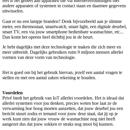
Het is het geheel aan apparaten die via internetverbindingen met
andere apparaten of systemen in contact staan en daarmee gegevens
uitwisselen.
Gaat er nu een lampje branden? Denk bijvoorbeeld aan je slimme
meter, een thermostaat, smartwatch, smart light, een digitale deurbel,
smart TV, een via jouw smartphone bedienbare wasmachine, etc...
Dan komt het opeens heel dichtbij jou in de beurt.
Je hebt dagelijks met deze technologie te maken die zich meer en
meer uitbreidt. Dagelijks gebruiken ruim 9 miljoen mensen allerlei
vormen van deze vorm van technologie.
Het is goed om bij het gebruik hiervan, jezelf een aantal vragen te
stellen en met een aantal zaken rekening te houden.
Voordelen
Privé biedt het gebruik van IoT allerlei voordelen. Het is ideaal dat
allerlei systemen voor jou denken, precies weten hoe laat ze de
verwarming hoe hoog moeten aanzetten, dat jouw deurbel jou een
bericht stuurt zodra er iemand voor jouw deur staat, dat jij op je
werk kunt zien dat jouw vrouw de wasmachine nog niet heeft
aangezet dus dat jouw sokken er straks nog mooi bij kunnen.