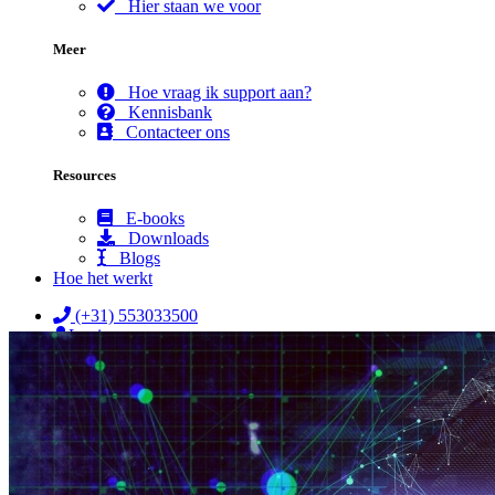
Hier staan we voor
Meer
Hoe vraag ik support aan?
Kennisbank
Contacteer ons
Resources
E-books
Downloads
Blogs
Hoe het werkt
(+31) 553033500
Login
☰