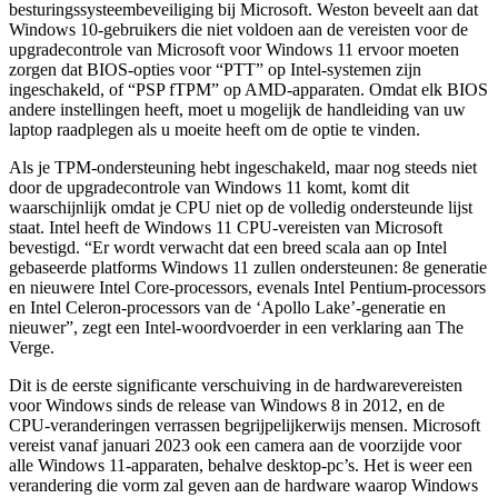
besturingssysteembeveiliging bij Microsoft. Weston beveelt aan dat
Windows 10-gebruikers die niet voldoen aan de vereisten voor de
upgradecontrole van Microsoft voor Windows 11 ervoor moeten
zorgen dat BIOS-opties voor “PTT” op Intel-systemen zijn
ingeschakeld, of “PSP fTPM” op AMD-apparaten. Omdat elk BIOS
andere instellingen heeft, moet u mogelijk de handleiding van uw
laptop raadplegen als u moeite heeft om de optie te vinden.
Als je TPM-ondersteuning hebt ingeschakeld, maar nog steeds niet
door de upgradecontrole van Windows 11 komt, komt dit
waarschijnlijk omdat je CPU niet op de volledig ondersteunde lijst
staat. Intel heeft de Windows 11 CPU-vereisten van Microsoft
bevestigd. “Er wordt verwacht dat een breed scala aan op Intel
gebaseerde platforms Windows 11 zullen ondersteunen: 8e generatie
en nieuwere Intel Core-processors, evenals Intel Pentium-processors
en Intel Celeron-processors van de ‘Apollo Lake’-generatie en
nieuwer”, zegt een Intel-woordvoerder in een verklaring aan The
Verge.
Dit is de eerste significante verschuiving in de hardwarevereisten
voor Windows sinds de release van Windows 8 in 2012, en de
CPU-veranderingen verrassen begrijpelijkerwijs mensen. Microsoft
vereist vanaf januari 2023 ook een camera aan de voorzijde voor
alle Windows 11-apparaten, behalve desktop-pc’s. Het is weer een
verandering die vorm zal geven aan de hardware waarop Windows