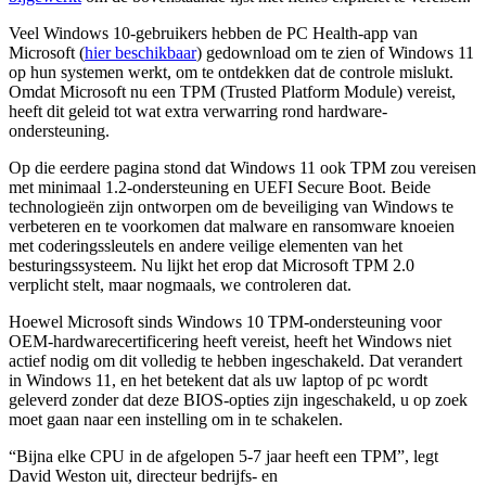
Veel Windows 10-gebruikers hebben de PC Health-app van
Microsoft (
hier beschikbaar
) gedownload om te zien of Windows 11
op hun systemen werkt, om te ontdekken dat de controle mislukt.
Omdat Microsoft nu een TPM (Trusted Platform Module) vereist,
heeft dit geleid tot wat extra verwarring rond hardware-
ondersteuning.
Op die eerdere pagina stond dat Windows 11 ook TPM zou vereisen
met minimaal 1.2-ondersteuning en UEFI Secure Boot. Beide
technologieën zijn ontworpen om de beveiliging van Windows te
verbeteren en te voorkomen dat malware en ransomware knoeien
met coderingssleutels en andere veilige elementen van het
besturingssysteem. Nu lijkt het erop dat Microsoft TPM 2.0
verplicht stelt, maar nogmaals, we controleren dat.
Hoewel Microsoft sinds Windows 10 TPM-ondersteuning voor
OEM-hardwarecertificering heeft vereist, heeft het Windows niet
actief nodig om dit volledig te hebben ingeschakeld. Dat verandert
in Windows 11, en het betekent dat als uw laptop of pc wordt
geleverd zonder dat deze BIOS-opties zijn ingeschakeld, u op zoek
moet gaan naar een instelling om in te schakelen.
“Bijna elke CPU in de afgelopen 5-7 jaar heeft een TPM”, legt
David Weston uit, directeur bedrijfs- en