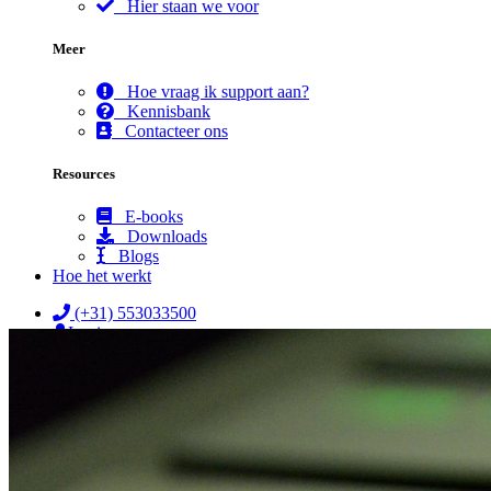
Hier staan we voor
Meer
Hoe vraag ik support aan?
Kennisbank
Contacteer ons
Resources
E-books
Downloads
Blogs
Hoe het werkt
(+31) 553033500
Login
☰