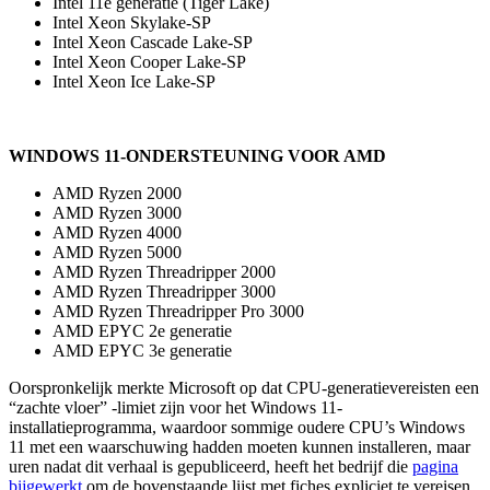
Intel 11e generatie (Tiger Lake)
Intel Xeon Skylake-SP
Intel Xeon Cascade Lake-SP
Intel Xeon Cooper Lake-SP
Intel Xeon Ice Lake-SP
WINDOWS 11-ONDERSTEUNING VOOR AMD
AMD Ryzen 2000
AMD Ryzen 3000
AMD Ryzen 4000
AMD Ryzen 5000
AMD Ryzen Threadripper 2000
AMD Ryzen Threadripper 3000
AMD Ryzen Threadripper Pro 3000
AMD EPYC 2e generatie
AMD EPYC 3e generatie
Oorspronkelijk merkte Microsoft op dat CPU-generatievereisten een
“zachte vloer” -limiet zijn voor het Windows 11-
installatieprogramma, waardoor sommige oudere CPU’s Windows
11 met een waarschuwing hadden moeten kunnen installeren, maar
uren nadat dit verhaal is gepubliceerd, heeft het bedrijf die
pagina
bijgewerkt
om de bovenstaande lijst met fiches expliciet te vereisen.