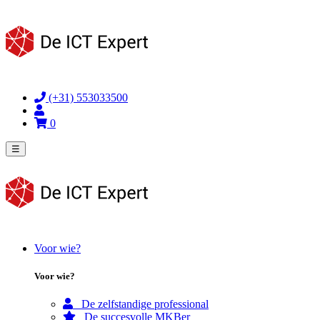
(+31) 553033500
0
☰
Voor wie?
Voor wie?
De zelfstandige professional
De succesvolle MKBer