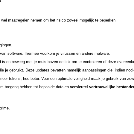
?
e wel maatregelen nemen om het risico zoveel mogelijk te beperken.
igingen.
 van software. Hiermee voorkom je virussen en andere malware.
nd is en beweeg met je muis boven de link om te controleren of deze overeenk
ie je gebruikt. Deze updates bevatten namelijk aanpassingen die, indien nod
 meer tekens, hoe beter. Voor een optimale veiligheid maak je gebruik van zowe
rs toegang hebben tot bepaalde data en
versleutel vertrouwelijke bestande
crime.