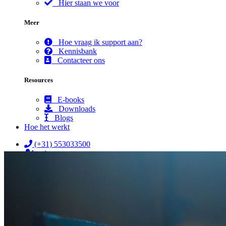
Hier staan we voor
Meer
Hoe vraag ik support aan?
Kennisbank
Contacteer ons
Resources
E-books
Downloads
Blogs
Hoe het werkt
(+31) 553033500
Login
☰