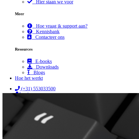
Hier staan we voor
Meer
Hoe vraag ik support aan?
Kennisbank
Contacteer ons
Resources
E-books
Downloads
Blogs
Hoe het werkt
(+31) 553033500
Login
☰